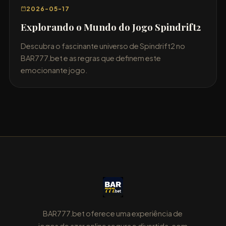
2026-05-17
Explorando o Mundo do Jogo Spindrift2
Descubra o fascinante universo de Spindrift2 no
BAR777.bet e as regras que definem este
emocionante jogo.
BAR777.bet oferece uma experiência de
jogos de azar online segura e divertida, com