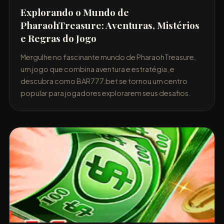
Explorando o Mundo de
PharaohTreasure: Aventuras, Mistérios
e Regras do Jogo
Mergulhe no fascinante mundo de PharaohTreasure,
um jogo que combina aventura e estratégia, e
descubra como BAR777.bet se tornou um centro
popular para jogadores explorarem seus desafios.