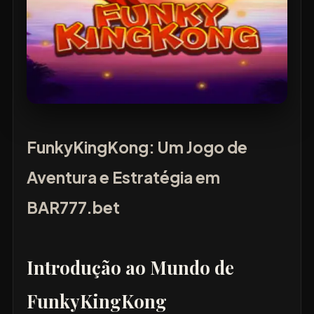
FunkyKingKong: Um Jogo de
Aventura e Estratégia em
BAR777.bet
Introdução ao Mundo de
FunkyKingKong