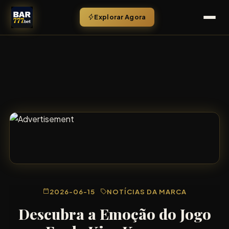
Explorar Agora
2026-06-15
NOTÍCIAS DA MARCA
Descubra a Emoção do Jogo