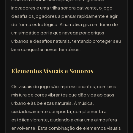
inovadores e uma trilha sonora cativante, o jogo
desafia os jogadores a pensar rapidamente e agir
de forma estratégica. A narrativa gira em torno de
um simpático gorila que navega por perigos
urbanos e desafios naturais, tentando proteger seu
lar e conquistar novos territórios.
Elementos Visuais e Sonoros
Os visuais do jogo são impressionantes, com uma
mistura de cores vibrantes que dão vida ao caos
urbano e às belezas naturais. A música,
cuidadosamente composta, complementa a
estética vibrante, ajudando a criar uma atmosfera
envolvente. Esta combinação de elementos visuais