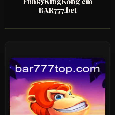
FunkyKingKong em
BAR777.bet