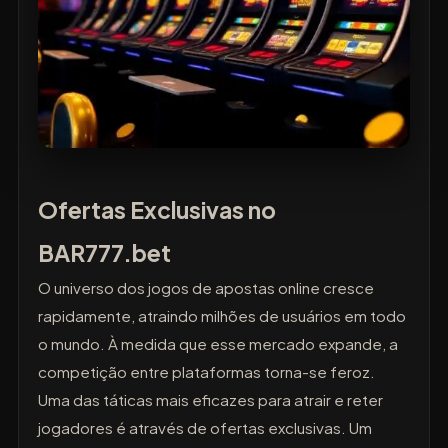
Ofertas Exclusivas no
BAR777.bet
O universo dos jogos de apostas online cresce
rapidamente, atraindo milhões de usuários em todo
o mundo. À medida que esse mercado expande, a
competição entre plataformas torna-se feroz.
Uma das táticas mais eficazes para atrair e reter
jogadores é através de ofertas exclusivas. Um