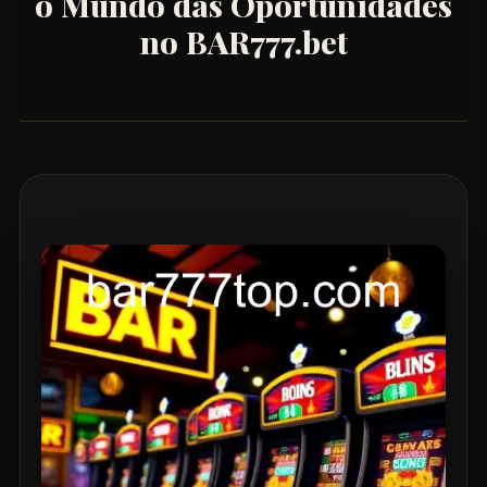
o Mundo das Oportunidades
no BAR777.bet