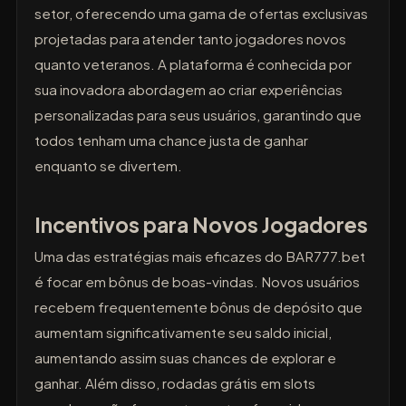
setor, oferecendo uma gama de ofertas exclusivas
projetadas para atender tanto jogadores novos
quanto veteranos. A plataforma é conhecida por
sua inovadora abordagem ao criar experiências
personalizadas para seus usuários, garantindo que
todos tenham uma chance justa de ganhar
enquanto se divertem.
Incentivos para Novos Jogadores
Uma das estratégias mais eficazes do BAR777.bet
é focar em bônus de boas-vindas. Novos usuários
recebem frequentemente bônus de depósito que
aumentam significativamente seu saldo inicial,
aumentando assim suas chances de explorar e
ganhar. Além disso, rodadas grátis em slots