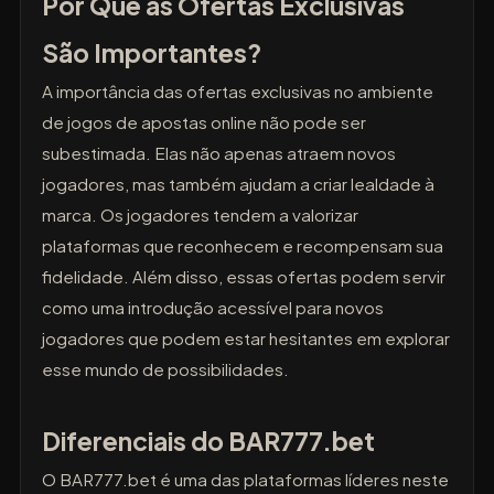
Por Que as Ofertas Exclusivas
São Importantes?
A importância das ofertas exclusivas no ambiente
de jogos de apostas online não pode ser
subestimada. Elas não apenas atraem novos
jogadores, mas também ajudam a criar lealdade à
marca. Os jogadores tendem a valorizar
plataformas que reconhecem e recompensam sua
fidelidade. Além disso, essas ofertas podem servir
como uma introdução acessível para novos
jogadores que podem estar hesitantes em explorar
esse mundo de possibilidades.
Diferenciais do BAR777.bet
O BAR777.bet é uma das plataformas líderes neste