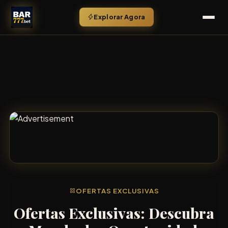
Explorar Agora
OFERTAS EXCLUSIVAS
Ofertas Exclusivas: Descubra