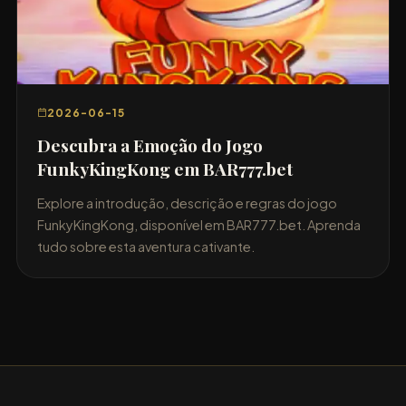
2026-06-15
Descubra a Emoção do Jogo
FunkyKingKong em BAR777.bet
Explore a introdução, descrição e regras do jogo
FunkyKingKong, disponível em BAR777.bet. Aprenda
tudo sobre esta aventura cativante.