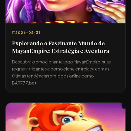
2026-05-31
Explorando o Fascinante Mundo de
MayanEmpire: Estratégia e Aventura
Descubra o emocionante jogo MayanEmpire, suas
regras intrigantes e como ele se entrelaça com as
últimas tendências em jogos online como
BAR777.bet.