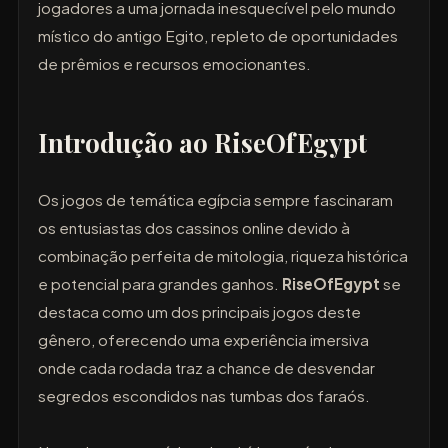
jogadores a uma jornada inesquecível pelo mundo
místico do antigo Egito, repleto de oportunidades
de prêmios e recursos emocionantes.
Introdução ao RiseOfEgypt
Os jogos de temática egípcia sempre fascinaram
os entusiastas dos cassinos online devido à
combinação perfeita de mitologia, riqueza histórica
e potencial para grandes ganhos.
RiseOfEgypt
se
destaca como um dos principais jogos deste
gênero, oferecendo uma experiência imersiva
onde cada rodada traz a chance de desvendar
segredos escondidos nas tumbas dos faraós.