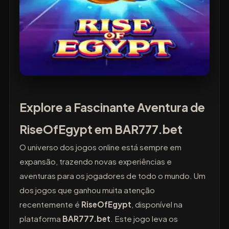
Explore a Fascinante Aventura de
RiseOfEgypt em BAR777.bet
O universo dos jogos online está sempre em
expansão, trazendo novas experiências e
aventuras para os jogadores de todo o mundo. Um
dos jogos que ganhou muita atenção
recentemente é
RiseOfEgypt
, disponível na
plataforma
BAR777.bet
. Este jogo leva os