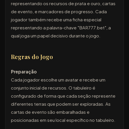
representando os recursos de prata e ouro, cartas
de evento, e marcadores de progresso. Cada
jogador também recebe uma ficha especial
representando a palavra-chave "BAR777.bet", a
qual joga um papel decisivo durante o jogo.
Regras do Jogo
Preparação
Cada jogador escolhe um avatar e recebe um
conjunto inicial de recursos. O tabuleiro é
configurado de forma que cada seção represente
diferentes terras que podem ser exploradas. As
cartas de evento são embaralhadas e
posicionadas em seu local específico no tabuleiro.