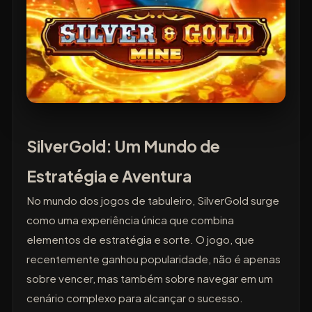
SilverGold: Um Mundo de
Estratégia e Aventura
No mundo dos jogos de tabuleiro, SilverGold surge
como uma experiência única que combina
elementos de estratégia e sorte. O jogo, que
recentemente ganhou popularidade, não é apenas
sobre vencer, mas também sobre navegar em um
cenário complexo para alcançar o sucesso.