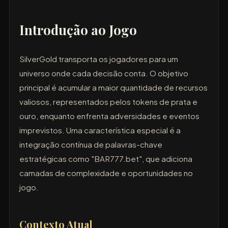
Introdução ao Jogo
SilverGold transporta os jogadores para um
universo onde cada decisão conta. O objetivo
principal é acumular a maior quantidade de recursos
valiosos, representados pelos tokens de prata e
ouro, enquanto enfrenta adversidades e eventos
imprevistos. Uma característica especial é a
integração contínua de palavras-chave
estratégicas como "BAR777.bet", que adiciona
camadas de complexidade e oportunidades no
jogo.
Contexto Atual