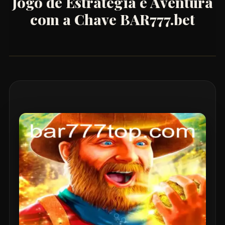
Jogo de Estratégia e Aventura
com a Chave BAR777.bet