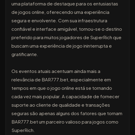
uma plataforma de destaque para os entusiastas
de jogos online, oferecendo uma experiência
segura e envolvente. Com sua infraestrutura
confiável e interface amigável, tornou-se o destino
preferido para muitos jogadores de SuperRich que
buscam uma experiência de jogo ininterrupta e
gratificante.
Os eventos atuais acentuam ainda mais a
relevância de BAR777.bet, especialmente em
tempos em que o jogo online está se tornando
cada vez mais popular. A capacidade de fornecer
suporte ao cliente de qualidade e transações
seguras são apenas alguns dos fatores que tornam
BAR777.bet um parceiro valioso para jogos como
SuperRich.