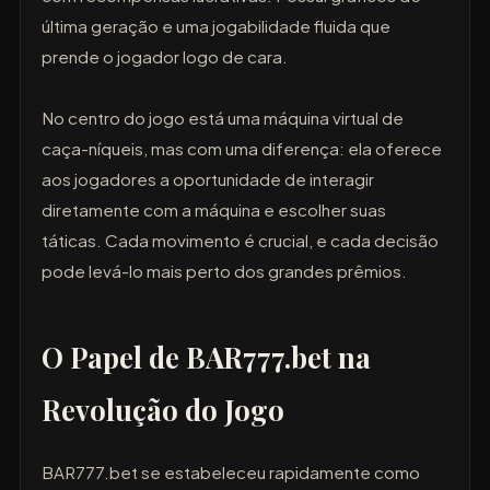
última geração e uma jogabilidade fluida que
prende o jogador logo de cara.
No centro do jogo está uma máquina virtual de
caça-níqueis, mas com uma diferença: ela oferece
aos jogadores a oportunidade de interagir
diretamente com a máquina e escolher suas
táticas. Cada movimento é crucial, e cada decisão
pode levá-lo mais perto dos grandes prêmios.
O Papel de BAR777.bet na
Revolução do Jogo
BAR777.bet se estabeleceu rapidamente como