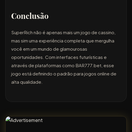
Conclusão
SuperRich não é apenas mais um jogo de cassino,
mas sim uma experiência completa que mergulha
você em um mundo de glamourosas
oportunidades. Com interfaces futurísticas e
através de plataformas como BAR777.bet, esse
jogo está definindo o padrão para jogos online de
alta qualidade.