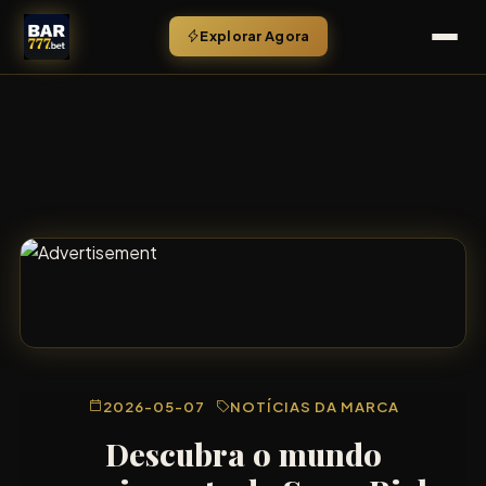
Explorar Agora
2026-05-07
NOTÍCIAS DA MARCA
Descubra o mundo