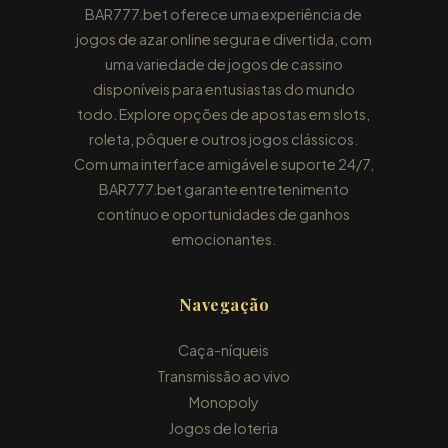
BAR777.bet oferece uma experiência de
jogos de azar online segura e divertida, com
uma variedade de jogos de cassino
disponíveis para entusiastas do mundo
todo. Explore opções de apostas em slots,
roleta, pôquer e outros jogos clássicos.
Com uma interface amigável e suporte 24/7,
BAR777.bet garante entretenimento
contínuo e oportunidades de ganhos
emocionantes.
Navegação
Caça-níqueis
Transmissão ao vivo
Monopoly
Jogos de loteria