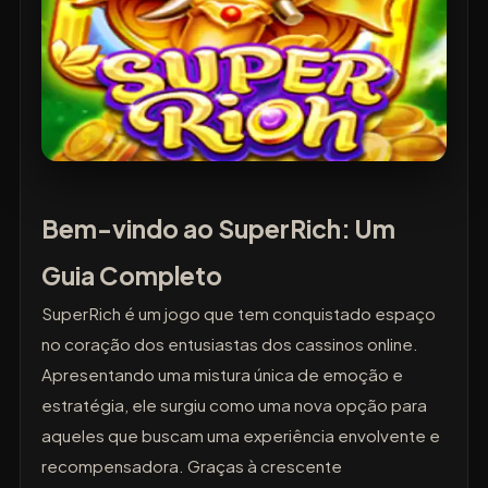
Bem-vindo ao SuperRich: Um
Guia Completo
SuperRich é um jogo que tem conquistado espaço
no coração dos entusiastas dos cassinos online.
Apresentando uma mistura única de emoção e
estratégia, ele surgiu como uma nova opção para
aqueles que buscam uma experiência envolvente e
recompensadora. Graças à crescente