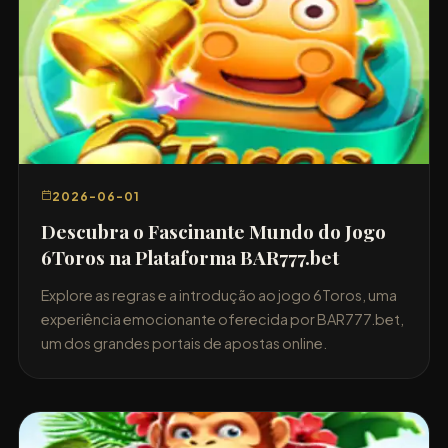
2026-06-01
Descubra o Fascinante Mundo do Jogo
6Toros na Plataforma BAR777.bet
Explore as regras e a introdução ao jogo 6Toros, uma
experiência emocionante oferecida por BAR777.bet,
um dos grandes portais de apostas online.