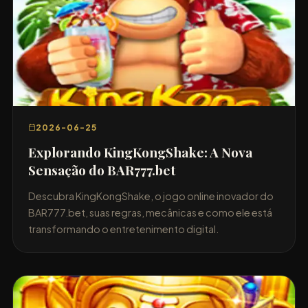
2026-06-25
Explorando KingKongShake: A Nova
Sensação do BAR777.bet
Descubra KingKongShake, o jogo online inovador do
BAR777.bet, suas regras, mecânicas e como ele está
transformando o entretenimento digital.