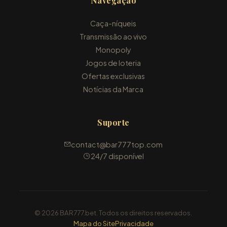
Navegação
Caça-níqueis
Transmissão ao vivo
Monopoly
Jogos de loteria
Ofertas exclusivas
Notícias da Marca
Suporte
contact@bar777top.com
24/7 disponível
© 2026 BAR777.bet. Todos os direitos reservados.
Mapa do Site
Privacidade