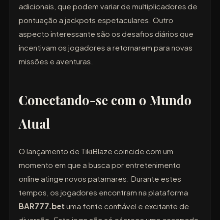
adicionais, que podem variar de multiplicadores de
pontuação a jackpots espetaculares. Outro
aspecto interessante são os desafios diários que
incentivam os jogadores a retornarem para novas
missões e aventuras.
Conectando-se com o Mundo
Atual
O lançamento de TikiBlaze coincide com um
momento em que a busca por entretenimento
online atinge novos patamares. Durante estes
tempos, os jogadores encontram na plataforma
BAR777.bet
uma fonte confiável e excitante de
diversão. Este jogo não só oferece uma escapada