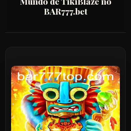
Mundo de TikiBlaze no
BAR777.bet