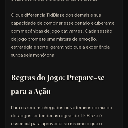
O que diferencia TikiBlaze dos demais é sua
capacidade de combinar esse cenário exuberante
com mecânicas de jogo cativantes. Cada sessão
de jogo promete uma mistura de emoção,
estratégia e sorte, garantindo que a experiência
nunca seja monótona.
Regras do Jogo: Prepare-se
para a Ação
Para os recém-chegados ou veteranos no mundo
dos jogos, entender as regras de TikiBlaze é
essencial para aproveitar ao máximo o que o