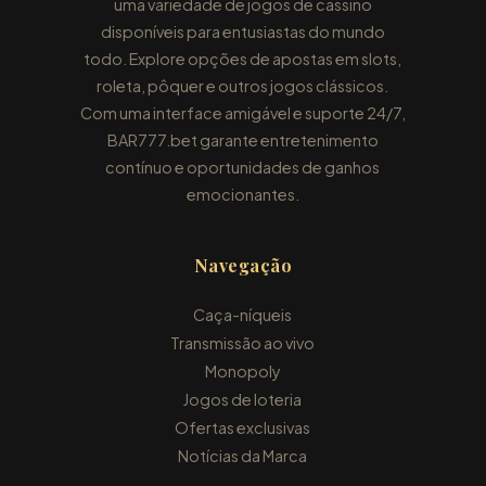
uma variedade de jogos de cassino
disponíveis para entusiastas do mundo
todo. Explore opções de apostas em slots,
roleta, pôquer e outros jogos clássicos.
Com uma interface amigável e suporte 24/7,
BAR777.bet garante entretenimento
contínuo e oportunidades de ganhos
emocionantes.
Navegação
Caça-níqueis
Transmissão ao vivo
Monopoly
Jogos de loteria
Ofertas exclusivas
Notícias da Marca