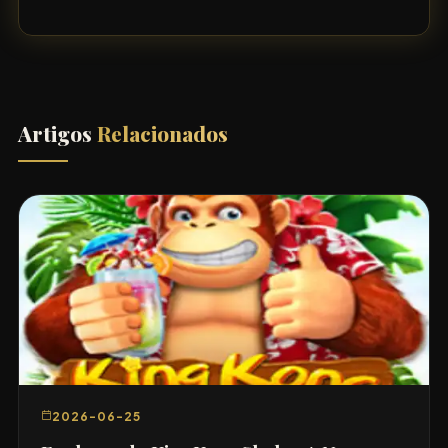
Artigos
Relacionados
2026-06-25