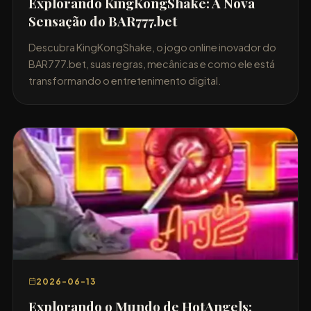
Explorando KingKongShake: A Nova
Sensação do BAR777.bet
Descubra KingKongShake, o jogo online inovador do
BAR777.bet, suas regras, mecânicas e como ele está
transformando o entretenimento digital.
2026-06-13
Explorando o Mundo de HotAngels: