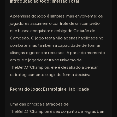
Introdução ao Jogo: Imersão Total
A premissa do jogo é simples, mas envolvente: os
jogadores assumem o controle de um campeão
que busca conquistar o cobiçado Cinturão de
Campeão. O jogo testa não apenas habilidade no
combate, mas também a capacidade de formar
alianças e gerenciar recursos. A partir do momento
em que o jogador entra no universo de
TheBeltOfChampion, ele é desafiado a pensar
estrategicamente e agir de forma decisiva.
Regras do Jogo: Estratégia e Habilidade
Uma das principais atrações de
TheBeltOfChampion é seu conjunto de regras bem