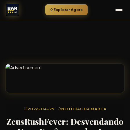
Explorar Agora
2026-04-29
NOTÍCIAS DA MARCA
ZeusRushFever: Desvendando