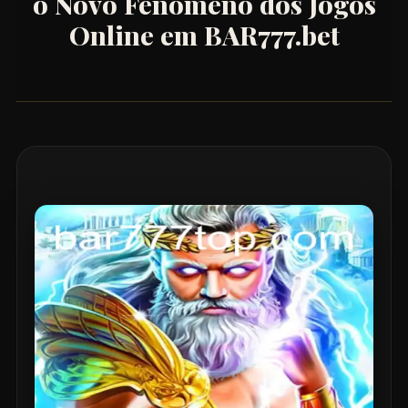
o Novo Fenômeno dos Jogos
Online em BAR777.bet