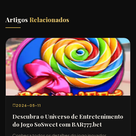
Artigos
Relacionados
2026-05-11
Descubra o Universo de Entretenimento
do Jogo SoSweet com BAR777.bet
Conheça todos os detalhes do jogo inovador