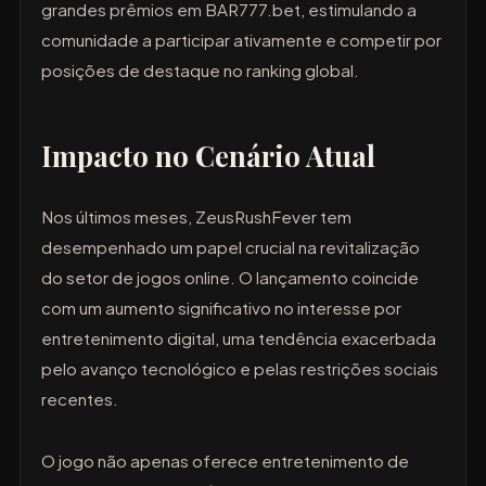
grandes prêmios em BAR777.bet, estimulando a
comunidade a participar ativamente e competir por
posições de destaque no ranking global.
Impacto no Cenário Atual
Nos últimos meses, ZeusRushFever tem
desempenhado um papel crucial na revitalização
do setor de jogos online. O lançamento coincide
com um aumento significativo no interesse por
entretenimento digital, uma tendência exacerbada
pelo avanço tecnológico e pelas restrições sociais
recentes.
O jogo não apenas oferece entretenimento de